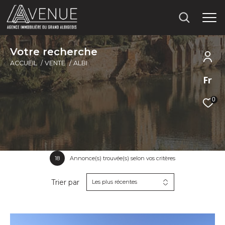
V
o
t
r
e
r
e
c
h
e
r
c
h
e
ACCUEIL
VENTE
ALBI
Fr
0
18
Annonce(s) trouvée(s) selon vos critères
Trier par
Les plus récentes