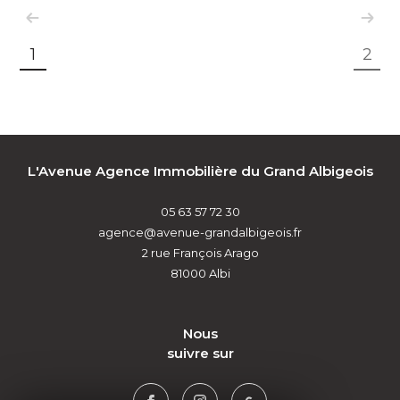
1
2
L'Avenue Agence Immobilière du Grand Albigeois
05 63 57 72 30
agence@avenue-grandalbigeois.fr
2 rue François Arago
81000
Albi
nous
suivre sur