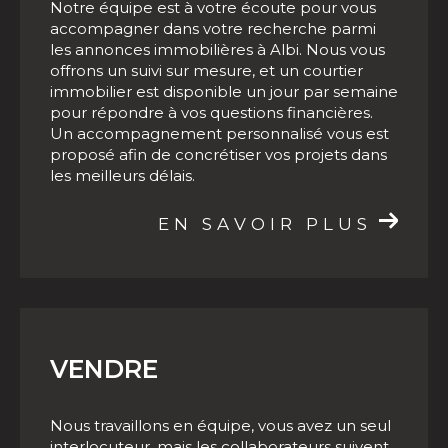
Notre équipe est à votre écoute pour vous
accompagner dans votre recherche parmi
Faire estimer son bien immobilier à Albi
les annonces immobilières à Albi. Nous vous
et ses environs
offrons un suivi sur mesure, et un courtier
immobilier est disponible un jour par semaine
De nombreuses raisons peuvent vous pousser
pour répondre à vos questions financières.
à solliciter une estimation immobilière, la plus
Un accompagnement personnalisé vous est
notable étant la vente d'une propriété. Nos
proposé afin de concrétiser vos projets dans
les meilleurs délais.
agents ont une excellente connaissance du
marché immobilier local, ce qui nous permet
EN SAVOIR PLUS
de vous délivrer une
estimation immobilière à
Albi fiable
. Une fois votre estimation en main,
vous pourrez vendre rapidement et au
meilleur prix votre bien immobilier à Albi.
VENDRE
Contacter notre agence
immobilière à Albi et sa région
Nous travaillons en équipe, vous avez un seul