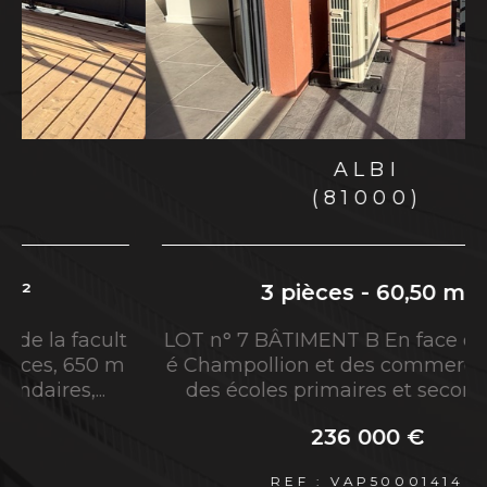
région Occitanie, L'Avenue agence
Immobilière du Grand Albigeois vous propose
le savoir-faire et l'expertise de ses agents
immobiliers.
Vous êtes à la recherche d'une
agence
ALBI
immobilière à Albi
jouissant d'une excellente
(81000)
réputation ? Vous désirez vendre votre
propriété rapidement à Albi et ses environs ?
Alors, vous êtes au bon endroit.
3 pièces - 58,80 m²
l
l
Services immobiliers à Albi et
LOT n° 5 BÂTIMENT B En face de la facult
é Champollion et des commerces, 650 m
sa région
des écoles primaires et secondaires,...
Réaliser une transaction immobilière à
233 000 €
Albi et alentours
REF : VAP50001413