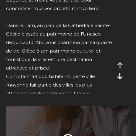
concrétiser tous vos projets immobiliers.
Dans le Tarn, au pied de la Cathédrale Sainte-
Cécile classée au patrimoine de l'Unesco
depuis 2010, Albi vous charmera par sa qualité
de vie. Grâce à son patrimoine culturel et
touristique, la ville est une destination
attractive et prisée.
Comptant 49 000 habitants, cette ville
moyenne fait partie des villes les plus
attractives et dynamiques de France.
C'est une ville animée, on y recense des
équipements culturels tel que 2 théâtres et 3
cinémas, la faculté Champollion et plusieurs
collèges et lycées. Côté sport, elle répertorie