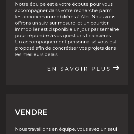
Notre équipe est à votre écoute pour vous
accompagner dans votre recherche parmi
Faire estimer son bien immobilier à Albi
les annonces immobilières à Albi. Nous vous
et ses environs
offrons un suivi sur mesure, et un courtier
immobilier est disponible un jour par semaine
De nombreuses raisons peuvent vous pousser
pour répondre à vos questions financières.
à solliciter une estimation immobilière, la plus
Un accompagnement personnalisé vous est
notable étant la vente d'une propriété. Nos
proposé afin de concrétiser vos projets dans
les meilleurs délais.
agents ont une excellente connaissance du
marché immobilier local, ce qui nous permet
EN SAVOIR PLUS
de vous délivrer une
estimation immobilière à
Albi fiable
. Une fois votre estimation en main,
vous pourrez vendre rapidement et au
meilleur prix votre bien immobilier à Albi.
VENDRE
Contacter notre agence
immobilière à Albi et sa région
Nous travaillons en équipe, vous avez un seul