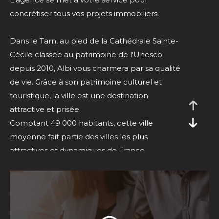
concrétiser tous vos projets immobiliers.
Dans le Tarn, au pied de la Cathédrale Sainte-
Cécile classée au patrimoine de l'Unesco
depuis 2010, Albi vous charmera par sa qualité
de vie. Grâce à son patrimoine culturel et
touristique, la ville est une destination
attractive et prisée.
Comptant 49 000 habitants, cette ville
moyenne fait partie des villes les plus
attractives et dynamiques de France.
C'est une ville animée, on y recense des
équipements culturels tel que 2 théâtres et 3
cinémas, la faculté Champollion et plusieurs
collèges et lycées. Côté sport, elle répertorie