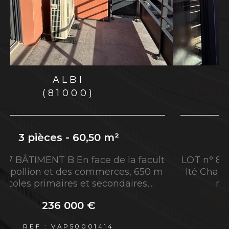
région Occitanie, L'Avenue agence
Immobilière du Grand Albigeois vous propose
le savoir-faire et l'expertise de ses agents
immobiliers.
Vous êtes à la recherche d'une
agence
ALBI
immobilière à Albi
jouissant d'une excellente
(81000)
réputation ? Vous désirez vendre votre
propriété rapidement à Albi et ses environs ?
Alors, vous êtes au bon endroit.
3 pièces - 58,80 m²
Services immobiliers à Albi et
t
LOT n° 8 - BÂTIMENT B En face de la facu
m
lté Champollion et des commerces, 650
sa région
m des écoles primaires et...
Réaliser une transaction immobilière à
237 000 €
Albi et alentours
REF : VAP50001415