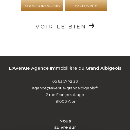
SOUS-COMPROMIS
EXCLUSIVITÉ
VOIR LE BIEN
L'Avenue Agence Immobilière du Grand Albigeois
05 63 57 72 30
agence@avenue-grandalbigeois.fr
2 rue François Arago
81000
Albi
nous
suivre sur