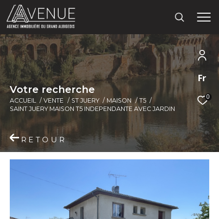
Fr
V
o
t
r
e
r
e
c
h
e
r
c
h
e
0
ACCUEIL
VENTE
ST JUERY
MAISON
T5
SAINT JUERY MAISON T5 INDEPENDANTE AVEC JARDIN
RETOUR