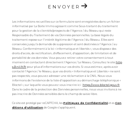
ENVOYER
Les informations recueillies sur ce formulaire sont enregistrées dans un fichier
informatisé par La Boite Immo agissant comme Sous-traitant du traitement
pour la gestion de la clientèle/prospects de l'Agence / du Réseau qui reste
Responsable du Traitement de vos Données personnelles. La base légale du
traitement repose sur l'intérêt légitime de l'Agence / du Réseau. Elles sont
conservées jusqu'à demande de suppression et sont destinées à l'Agence / au
Réseau. Conformément à la loi « informatique et libertés », vous disposez des
droits d’accès, de rectification, d’effacement, d’opposition, de limitation et de
portabilité de vos données. Vous pouvez retirer votre consentement à tout
moment en contactant directement l’Agence / Le Réseau. Consultez le site
http
s://cnil.fr/fr
pour plus d’informations sur vos droits. Si vous estimez, après avoir
contacté l'Agence / le Réseau, que vos droits « Informatique et Libertés » ne sont
pas respectés, vous pouvez adresser une réclamation à la CNIL. Nous vous
informons de l’existence de la liste d'opposition au démarchage téléphonique «
Bloctel », sur laquelle vous pouvez vous inscrire ici :
https://www.bloctel.gouv.fr
.
Dans le cadre de la protection des Données personnelles, nous vous invitons à ne
pas inscrire de Données sensibles dans le champ de saisie libre.
Ce site est protégé par reCAPTCHA, les
Politiques de Confidentialité
et es
Con
ditions d'utilisation
de Google s'appliquent.