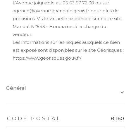
L'Avenue joignable au 05 63 57 72 30 ou sur
agence@avenue-grandalbigeois.fr pour plus de
précisions. Visite virtuelle disponible sur notre site.
Mandat N°543 - Honoraires à la charge du
vendeur.
Les informations sur les risques auxquels ce bien
est exposé sont disponibles sur le site Géorisques :
https://www.georisques.gouv.fr/
général
TRAD_ZEPHYR_Caracteristique
TRAD_ZEPHYR_Valeurs
CODE POSTAL
81160