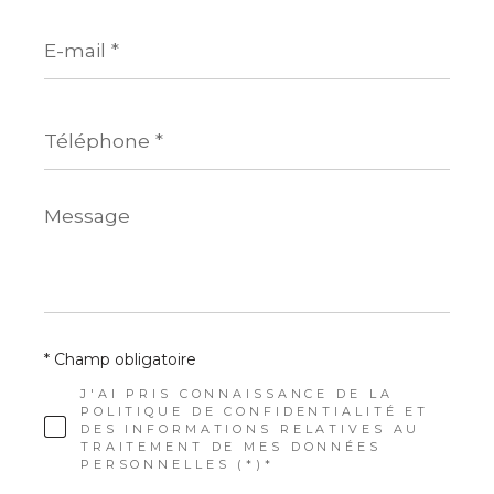
E-
mail
*
Téléphone
*
Message
*
* Champ obligatoire
J'AI PRIS CONNAISSANCE DE LA
POLITIQUE DE CONFIDENTIALITÉ ET
DES INFORMATIONS RELATIVES AU
TRAITEMENT DE MES DONNÉES
PERSONNELLES (*)*