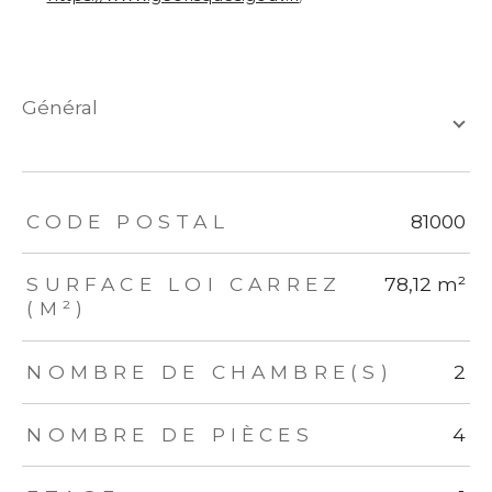
général
TRAD_ZEPHYR_Caracteristique
TRAD_ZEPHYR_Valeurs
CODE POSTAL
81000
SURFACE LOI CARREZ
78,12 m²
(M²)
NOMBRE DE CHAMBRE(S)
2
NOMBRE DE PIÈCES
4