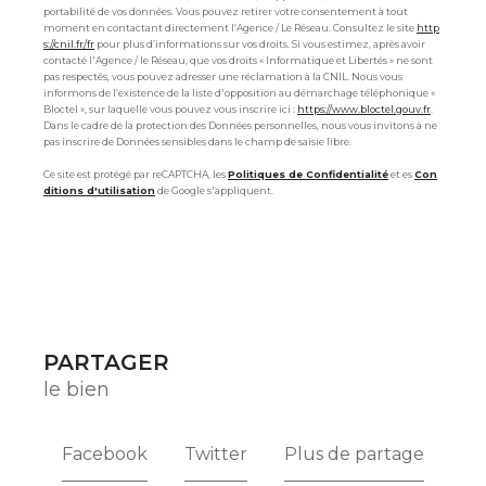
portabilité de vos données. Vous pouvez retirer votre consentement à tout
moment en contactant directement l’Agence / Le Réseau. Consultez le site
http
s://cnil.fr/fr
pour plus d’informations sur vos droits. Si vous estimez, après avoir
contacté l'Agence / le Réseau, que vos droits « Informatique et Libertés » ne sont
pas respectés, vous pouvez adresser une réclamation à la CNIL. Nous vous
informons de l’existence de la liste d'opposition au démarchage téléphonique «
Bloctel », sur laquelle vous pouvez vous inscrire ici :
https://www.bloctel.gouv.fr
.
Dans le cadre de la protection des Données personnelles, nous vous invitons à ne
pas inscrire de Données sensibles dans le champ de saisie libre.
Ce site est protégé par reCAPTCHA, les
Politiques de Confidentialité
et es
Con
ditions d'utilisation
de Google s'appliquent.
PARTAGER
le bien
Facebook
Twitter
Plus de partage