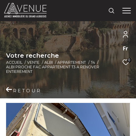
Fr
V
o
t
r
e
r
e
c
h
e
r
c
h
e
0
ACCUEIL
VENTE
ALBI
APPARTEMENT
T4
ALBI PROCHE FAC APPARTEMENT T3 A RENOVER
ENTIEREMENT
RETOUR