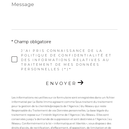
Message
*
* Champ obligatoire
J'AI PRIS CONNAISSANCE DE LA
POLITIQUE DE CONFIDENTIALITÉ ET
DES INFORMATIONS RELATIVES AU
TRAITEMENT DE MES DONNÉES
PERSONNELLES (*)*
ENVOYER
Les informations recueillies sur ce formulaire sont enregistrées dans un fichier
informatisé par La Boite Immo agissant comme Sous-traitant du traitement
pour la gestion de la clientèle/prospects de l'Agence / du Réseau qui reste
Responsable du Traitement de vos Données personnelles. La base légale du
traitement repose sur l'intérêt légitime de l'Agence / du Réseau. Elles sont
conservées jusqu'à demande de suppression et sont destinées à l'Agence / au
Réseau. Conformément à la loi « informatique et libertés », vous disposez des
droits d’accès, de rectification, d’effacement, d’opposition, de limitation et de