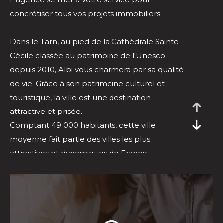
concrétiser tous vos projets immobiliers.
Dans le Tarn, au pied de la Cathédrale Sainte-
Cécile classée au patrimoine de l'Unesco
depuis 2010, Albi vous charmera par sa qualité
de vie. Grâce à son patrimoine culturel et
touristique, la ville est une destination
attractive et prisée.
Comptant 49 000 habitants, cette ville
moyenne fait partie des villes les plus
attractives et dynamiques de France.
C'est une ville animée, on y recense des
équipements culturels tel que 2 théâtres et 3
cinémas, la faculté Champollion et plusieurs
collèges et lycées. Côté sport, elle répertorie