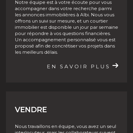
Notre équipe est à votre écoute pour vous
accompagner dans votre recherche parmi
Faire estimer son bien immobilier à Albi
les annonces immobilières à Albi. Nous vous
et ses environs
offrons un suivi sur mesure, et un courtier
immobilier est disponible un jour par semaine
De nombreuses raisons peuvent vous pousser
pour répondre à vos questions financières.
à solliciter une estimation immobilière, la plus
Un accompagnement personnalisé vous est
notable étant la vente d'une propriété. Nos
proposé afin de concrétiser vos projets dans
les meilleurs délais.
agents ont une excellente connaissance du
marché immobilier local, ce qui nous permet
EN SAVOIR PLUS
de vous délivrer une
estimation immobilière à
Albi fiable
. Une fois votre estimation en main,
vous pourrez vendre rapidement et au
meilleur prix votre bien immobilier à Albi.
VENDRE
Contacter notre agence
immobilière à Albi et sa région
Nous travaillons en équipe, vous avez un seul