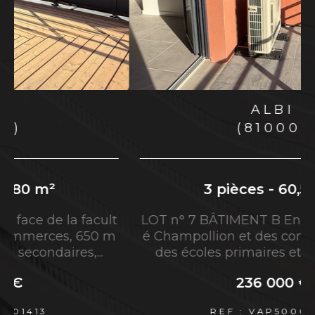
région Occitanie, L'Avenue agence
Immobilière du Grand Albigeois vous propose
le savoir-faire et l'expertise de ses agents
immobiliers.
Vous êtes à la recherche d'une
agence
ALBI
immobilière à Albi
jouissant d'une excellente
(81000)
réputation ? Vous désirez vendre votre
propriété rapidement à Albi et ses environs ?
Alors, vous êtes au bon endroit.
3 pièces - 58,80 m²
l
l
Services immobiliers à Albi et
LOT n° 5 BÂTIMENT B En face de la facult
é Champollion et des commerces, 650 m
sa région
des écoles primaires et secondaires,...
Réaliser une transaction immobilière à
233 000 €
Albi et alentours
REF : VAP50001413