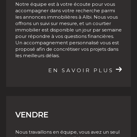
Notre équipe est à votre écoute pour vous
accompagner dans votre recherche parmi
Faire estimer son bien immobilier à Albi
les annonces immobilières à Albi. Nous vous
et ses environs
offrons un suivi sur mesure, et un courtier
immobilier est disponible un jour par semaine
De nombreuses raisons peuvent vous pousser
pour répondre à vos questions financières.
à solliciter une estimation immobilière, la plus
Un accompagnement personnalisé vous est
notable étant la vente d'une propriété. Nos
proposé afin de concrétiser vos projets dans
les meilleurs délais.
agents ont une excellente connaissance du
marché immobilier local, ce qui nous permet
EN SAVOIR PLUS
de vous délivrer une
estimation immobilière à
Albi fiable
. Une fois votre estimation en main,
vous pourrez vendre rapidement et au
meilleur prix votre bien immobilier à Albi.
VENDRE
Contacter notre agence
immobilière à Albi et sa région
Nous travaillons en équipe, vous avez un seul