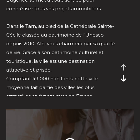
concrétiser tous vos projets immobiliers.
Dans le Tarn, au pied de la Cathédrale Sainte-
Cécile classée au patrimoine de l'Unesco
depuis 2010, Albi vous charmera par sa qualité
de vie. Grâce à son patrimoine culturel et
touristique, la ville est une destination
attractive et prisée.
Comptant 49 000 habitants, cette ville
moyenne fait partie des villes les plus
attractives et dynamiques de France.
C'est une ville animée, on y recense des
équipements culturels tel que 2 théâtres et 3
cinémas, la faculté Champollion et plusieurs
collèges et lycées. Côté sport, elle répertorie