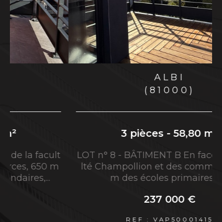
région Occitanie, L'Avenue agence
Immobilière du Grand Albigeois vous propose
le savoir-faire et l'expertise de ses agents
immobiliers.
Vous êtes à la recherche d'une
agence
ALBI
immobilière à Albi
jouissant d'une excellente
(81000)
réputation ? Vous désirez vendre votre
propriété rapidement à Albi et ses environs ?
Alors, vous êtes au bon endroit.
3 pièces - 58,80 m²
l
l
Services immobiliers à Albi et
LOT n° 5 BÂTIMENT B En face de la facult
é Champollion et des commerces, 650 m
sa région
des écoles primaires et secondaires,...
Réaliser une transaction immobilière à
233 000 €
Albi et alentours
REF : VAP50001413