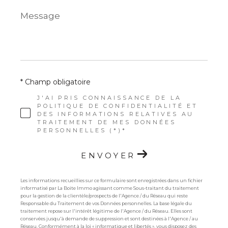
Message
*
* Champ obligatoire
J'AI PRIS CONNAISSANCE DE LA
POLITIQUE DE CONFIDENTIALITÉ ET
DES INFORMATIONS RELATIVES AU
TRAITEMENT DE MES DONNÉES
PERSONNELLES (*)*
ENVOYER
Les informations recueillies sur ce formulaire sont enregistrées dans un fichier
informatisé par La Boite Immo agissant comme Sous-traitant du traitement
pour la gestion de la clientèle/prospects de l'Agence / du Réseau qui reste
Responsable du Traitement de vos Données personnelles. La base légale du
traitement repose sur l'intérêt légitime de l'Agence / du Réseau. Elles sont
conservées jusqu'à demande de suppression et sont destinées à l'Agence / au
Réseau. Conformément à la loi « informatique et libertés », vous disposez des