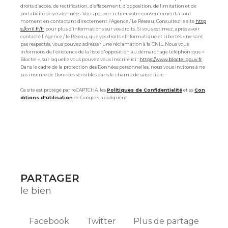
droits d’accès, de rectification, d’effacement, d’opposition, de limitation et de
portabilité de vos données. Vous pouvez retirer votre consentement à tout
moment en contactant directement l’Agence / Le Réseau. Consultez le site
http
s://cnil.fr/fr
pour plus d’informations sur vos droits. Si vous estimez, après avoir
contacté l'Agence / le Réseau, que vos droits « Informatique et Libertés » ne sont
pas respectés, vous pouvez adresser une réclamation à la CNIL. Nous vous
informons de l’existence de la liste d'opposition au démarchage téléphonique «
Bloctel », sur laquelle vous pouvez vous inscrire ici :
https://www.bloctel.gouv.fr
.
Dans le cadre de la protection des Données personnelles, nous vous invitons à ne
pas inscrire de Données sensibles dans le champ de saisie libre.
Ce site est protégé par reCAPTCHA, les
Politiques de Confidentialité
et es
Con
ditions d'utilisation
de Google s'appliquent.
PARTAGER
le bien
Facebook
Twitter
Plus de partage