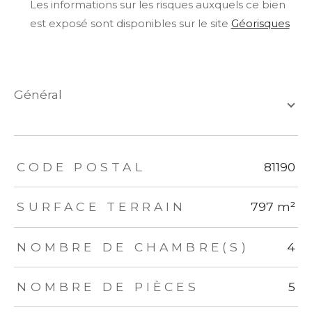
Les informations sur les risques auxquels ce bien
est exposé sont disponibles sur le site
Géorisques
général
TRAD_ZEPHYR_Caracteristique
TRAD_ZEPHYR_Valeurs
CODE POSTAL
81190
SURFACE TERRAIN
797 m²
NOMBRE DE CHAMBRE(S)
4
NOMBRE DE PIÈCES
5