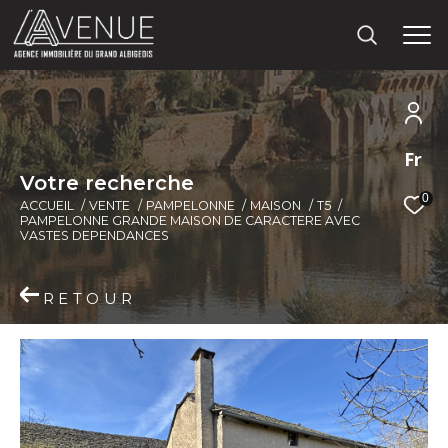
Fr
V
o
t
r
e
r
e
c
h
e
r
c
h
e
0
ACCUEIL
VENTE
PAMPELONNE
MAISON
T5
PAMPELONNE GRANDE MAISON DE CARACTERE AVEC
VASTES DEPENDANCES
RETOUR