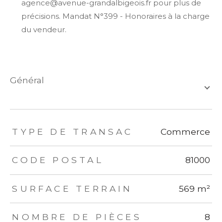
agence@avenue-grandalbigeois.fr pour plus de
précisions. Mandat N°399 - Honoraires à la charge
du vendeur.
général
TRAD_ZEPHYR_Caracteristique
TRAD_ZEPHYR_Valeurs
TYPE DE TRANSAC
Commerce
CODE POSTAL
81000
SURFACE TERRAIN
569 m²
NOMBRE DE PIÈCES
8