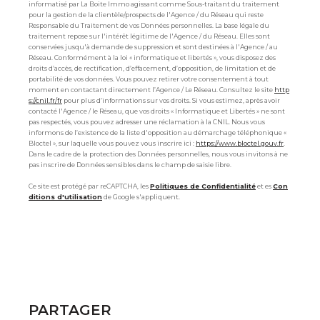
informatisé par La Boite Immo agissant comme Sous-traitant du traitement
pour la gestion de la clientèle/prospects de l'Agence / du Réseau qui reste
Responsable du Traitement de vos Données personnelles. La base légale du
traitement repose sur l'intérêt légitime de l'Agence / du Réseau. Elles sont
conservées jusqu'à demande de suppression et sont destinées à l'Agence / au
Réseau. Conformément à la loi « informatique et libertés », vous disposez des
droits d’accès, de rectification, d’effacement, d’opposition, de limitation et de
portabilité de vos données. Vous pouvez retirer votre consentement à tout
moment en contactant directement l’Agence / Le Réseau. Consultez le site
http
s://cnil.fr/fr
pour plus d’informations sur vos droits. Si vous estimez, après avoir
contacté l'Agence / le Réseau, que vos droits « Informatique et Libertés » ne sont
pas respectés, vous pouvez adresser une réclamation à la CNIL. Nous vous
informons de l’existence de la liste d'opposition au démarchage téléphonique «
Bloctel », sur laquelle vous pouvez vous inscrire ici :
https://www.bloctel.gouv.fr
.
Dans le cadre de la protection des Données personnelles, nous vous invitons à ne
pas inscrire de Données sensibles dans le champ de saisie libre.
Ce site est protégé par reCAPTCHA, les
Politiques de Confidentialité
et es
Con
ditions d'utilisation
de Google s'appliquent.
PARTAGER