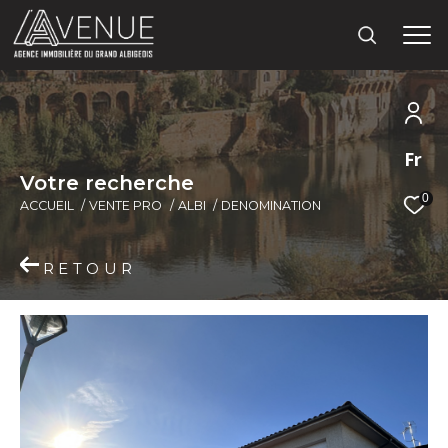
Fr
V
o
t
r
e
r
e
c
h
e
r
c
h
e
0
ACCUEIL
VENTE PRO
ALBI
DENOMINATION
RETOUR