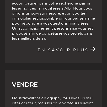
Notre équipe est à votre écoute pour vous
accompagner dans votre recherche parmi
Faire estimer son bien immobilier à Albi
les annonces immobilières à Albi. Nous vous
et ses environs
offrons un suivi sur mesure, et un courtier
immobilier est disponible un jour par semaine
De nombreuses raisons peuvent vous pousser
pour répondre à vos questions financières.
à solliciter une estimation immobilière, la plus
Un accompagnement personnalisé vous est
notable étant la vente d'une propriété. Nos
proposé afin de concrétiser vos projets dans
les meilleurs délais.
agents ont une excellente connaissance du
marché immobilier local, ce qui nous permet
EN SAVOIR PLUS
de vous délivrer une
estimation immobilière à
Albi fiable
. Une fois votre estimation en main,
vous pourrez vendre rapidement et au
meilleur prix votre bien immobilier à Albi.
VENDRE
Contacter notre agence
immobilière à Albi et sa région
Nous travaillons en équipe, vous avez un seul