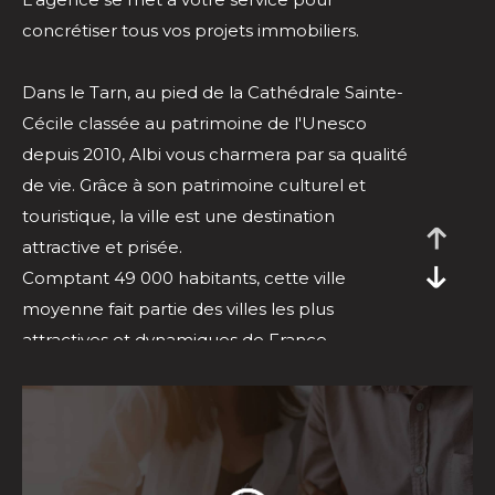
concrétiser tous vos projets immobiliers.
Dans le Tarn, au pied de la Cathédrale Sainte-
Cécile classée au patrimoine de l'Unesco
depuis 2010, Albi vous charmera par sa qualité
de vie. Grâce à son patrimoine culturel et
touristique, la ville est une destination
attractive et prisée.
Comptant 49 000 habitants, cette ville
moyenne fait partie des villes les plus
attractives et dynamiques de France.
C'est une ville animée, on y recense des
équipements culturels tel que 2 théâtres et 3
cinémas, la faculté Champollion et plusieurs
collèges et lycées. Côté sport, elle répertorie